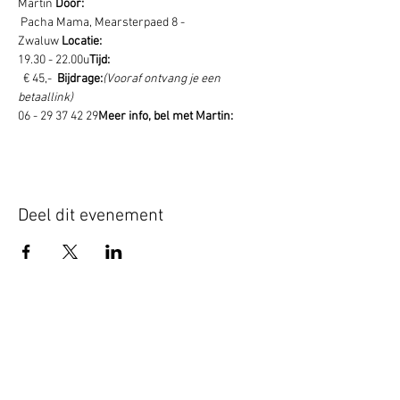
Martin 
Door: 
 Pacha Mama, Mearsterpaed 8 - 
Zwaluw 
Locatie:
19.30 - 22.00u
Tijd: 
  € 45,-  
Bijdrage:
(Vooraf ontvang je een 
betaallink)
06 - 29 37 42 29
Meer info, bel met Martin: 
Deel dit evenement
Schrijf je hier in voor onze nieuwsbrief
Schrijf je in