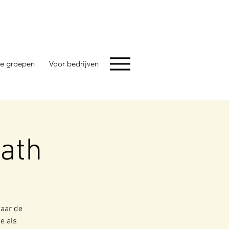
e groepen
Voor bedrijven
eath
waar de
e als