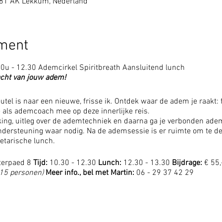
081 AK Lekkum, Nederland
ement
0u - 12.30 Ademcirkel Spiritbreath Aansluitend lunch
acht van jouw adem!
tel is naar een nieuwe, frisse ik. Ontdek waar de adem je raakt: 
je als ademcoach mee op deze innerlijke reis.
g, uitleg over de ademtechniek en daarna ga je verbonden adem
ndersteuning waar nodig. Na de ademsessie is er ruimte om te d
etarische lunch.
terpaed 8
Tijd:
10.30 - 12.30
Lunch:
12.30 - 13.30
Bijdrage:
€ 55,
 15 personen)
Meer info., bel met Martin:
06 - 29 37 42 29