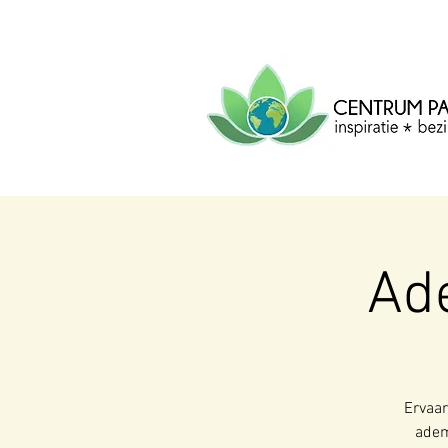
CENTRUM
PACHA
MAMA
Centrum voor inspiratie, b
creatie.
Ade
Ervaar
adem