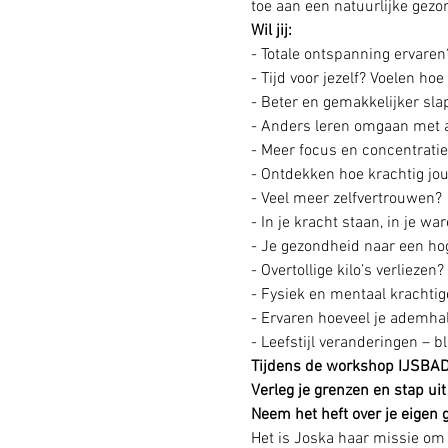
toe aan een natuurlijke gez
Wil jij:
- Totale ontspanning ervaren? 
- Tijd voor jezelf? Voelen hoe
- Beter en gemakkelijker sl
- Anders leren omgaan met a
- Meer focus en concentratie
- Ontdekken hoe krachtig jo
- Veel meer zelfvertrouwen?
- In je kracht staan, in je wa
- Je gezondheid naar een hog
- Overtollige kilo’s verliezen
- Fysiek en mentaal krachti
- Ervaren hoeveel je ademha
- Leefstijl veranderingen – 
Tijdens de workshop IJSBAD
Verleg je grenzen en stap uit
Neem het heft over je eigen 
Het is Joska haar missie om