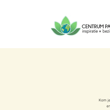
CENTRUM
PACHA
MAMA
Centrum voor inspiratie, b
creatie.
Kom je
en