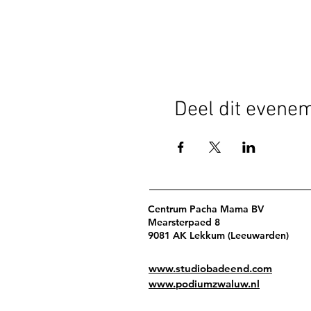
Deel dit evene
Centrum Pacha Mama BV
Mearsterpaed 8
9081 AK Lekkum (Leeuwarden)
www.studiobadeend.com
www.podiumzwaluw.nl