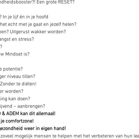
ondheidsbooster?! Een grote RESET?
In je lijf én in je hoofd
 het echt met je gaat en jezelf helen?
apen? Uitgerust wakker worden?
ngst en stress?
?
uw Mindset is?
re potentie?
er niveau tillen?
? Zonder te diëten!
ger worden?
ling kan doen?
blijvend – aanbrengen?
 & ADEM kan dit allemaal!
 je comfortzone! 
gezondheid weer in eigen hand! 
 zoveel mogelijk mensen te helpen met het verbeteren van hun lee