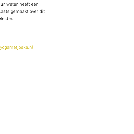
ur water, heeft een 
casts gemaakt over dit 
eider.
yogametjoska.nl