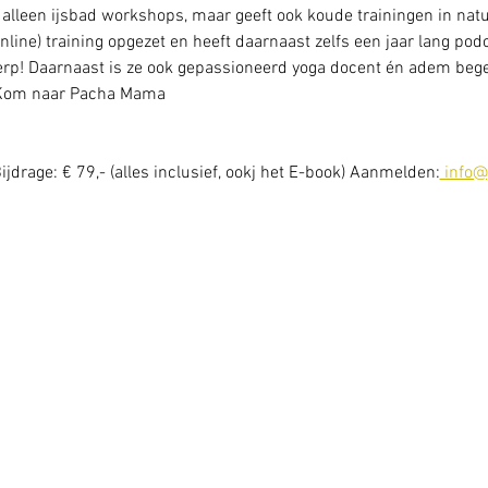
 alleen ijsbad workshops, maar geeft ook koude trainingen in natu
line) training opgezet en heeft daarnaast zelfs een jaar lang pod
p! Daarnaast is ze ook gepassioneerd yoga docent én adem begel
? Kom naar Pacha Mama
ijdrage: € 79,- (alles inclusief, ookj het E-book) Aanmelden:
 info@