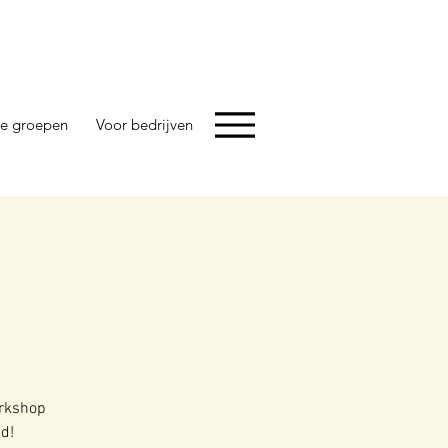
e groepen
Voor bedrijven
orkshop
nd!