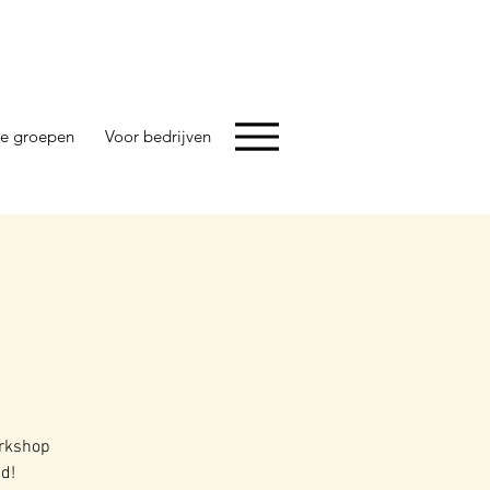
e groepen
Voor bedrijven
orkshop
nd!