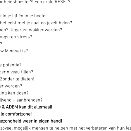
ondheidsbooster?! Een grote RESET?
In je lijf én in je hoofd
 het echt met je gaat en jezelf helen?
apen? Uitgerust wakker worden?
ngst en stress?
?
uw Mindset is?
re potentie?
er niveau tillen?
? Zonder te diëten!
ger worden?
ling kan doen?
blijvend – aanbrengen?
 & ADEM kan dit allemaal!
 je comfortzone! 
gezondheid weer in eigen hand! 
 zoveel mogelijk mensen te helpen met het verbeteren van hun lee