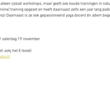
 alleen ijsbad workshops, maar geeft ook koude trainingen in natu
line) training opgezet en heeft daarnaast zelfs een jaar lang pod
p! Daarnaast is ze ook gepassioneerd yoga docent én adem begel
/ zaterdag 19 november 
ef, ookj het E-book)

ska.nl