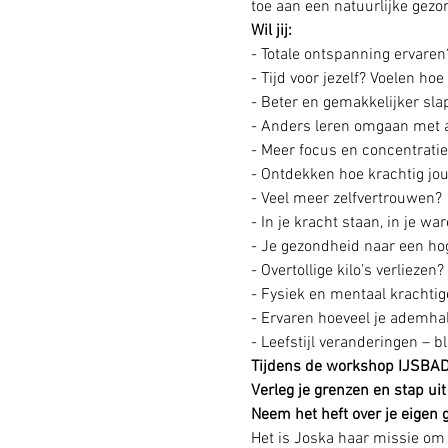
toe aan een natuurlijke gez
Wil jij:
- Totale ontspanning ervaren? 
- Tijd voor jezelf? Voelen hoe
- Beter en gemakkelijker sl
- Anders leren omgaan met a
- Meer focus en concentratie
- Ontdekken hoe krachtig jo
- Veel meer zelfvertrouwen?
- In je kracht staan, in je wa
- Je gezondheid naar een hog
- Overtollige kilo’s verliezen
- Fysiek en mentaal krachti
- Ervaren hoeveel je ademha
- Leefstijl veranderingen – 
Tijdens de workshop IJSBAD
Verleg je grenzen en stap uit
Neem het heft over je eigen 
Het is Joska haar missie om