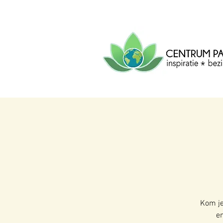
CENTRUM
PACHA
MAMA
Centrum voor inspiratie, b
creatie.
Kom je
en