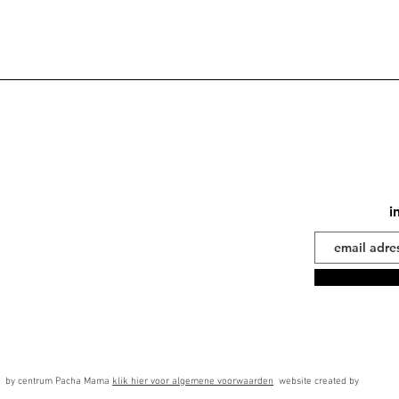
i
 by centrum Pacha Mama
klik hier voor algemene voorwaarden
website created by