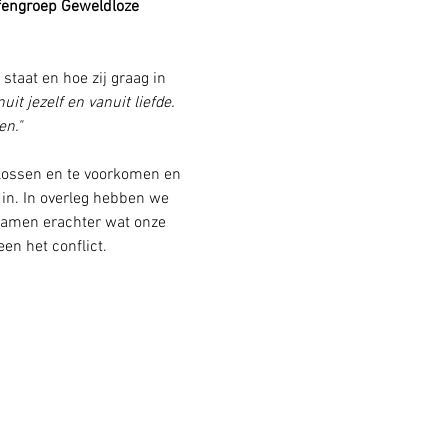
fengroep Geweldloze 
taat en hoe zij graag in 
t jezelf en vanuit liefde.  
n." 
lossen en te voorkomen en 
din. In overleg hebben we 
wamen erachter wat onze 
n het conflict.