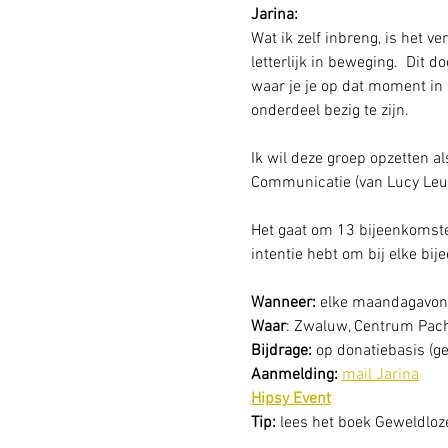
Jarina:
Wat ik zelf inbreng, is het 
letterlijk in beweging.  Dit d
waar je je op dat moment in 
onderdeel bezig te zijn.
Ik wil deze groep opzetten 
Communicatie (van Lucy Leu)
Het gaat om 13 bijeenkomsten 
intentie hebt om bij elke bij
Wanneer: 
elke maandagavond
Waar
: Zwaluw, Centrum Pac
Bijdrage:
 op donatiebasis (ge
Aanmelding: 
mail Jarina
Hipsy Event
Tip:
 lees het boek Geweldlo