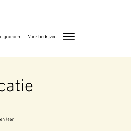
e groepen
Voor bedrijven
atie
 en leer