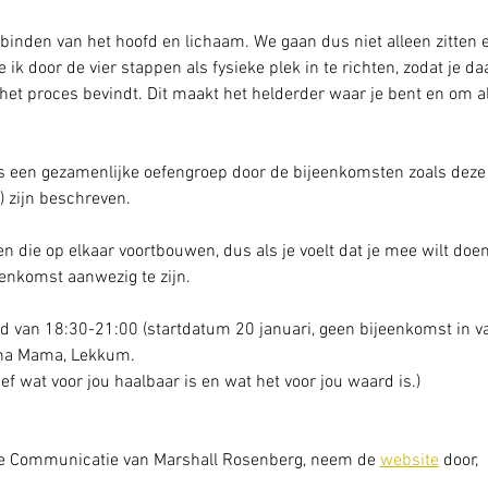
verbinden van het hoofd en lichaam. We gaan dus niet alleen zitte
oe ik door de vier stappen als fysieke plek in te richten, zodat je 
het proces bevindt. Dit maakt het helderder waar je bent en om al
als een gezamenlijke oefengroep door de bijeenkomsten zoals deze
 zijn beschreven. 
die op elkaar voortbouwen, dus als je voelt dat je mee wilt doen, 
eenkomst aanwezig te zijn.
 van 18:30-21:00 (startdatum 20 januari, geen bijeenkomst in va
ha Mama, Lekkum.
ef wat voor jou haalbaar is en wat het voor jou waard is.)
ze Communicatie van Marshall Rosenberg, neem de 
website
 door, 