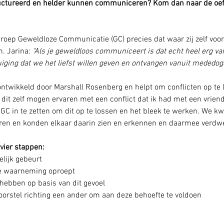
tructureerd en helder kunnen communiceren? Kom dan naar de oe
roep Geweldloze Communicatie (GC) precies dat waar zij zelf voor s
. Jarina: 
"Als je geweldloos communiceert is dat echt heel erg vanui
uiging dat we het liefst willen geven en ontvangen vanuit mededoge
twikkeld door Marshall Rosenberg en helpt om conflicten op te 
b dit zelf mogen ervaren met een conflict dat ik had met een vrien
GC in te zetten om dit op te lossen en het bleek te werken. We k
en en konden elkaar daarin zien en erkennen en daarmee verdwee
vier stappen:
elijk gebeurt
ze waarneming oproept
hebben op basis van dit gevoel
oorstel richting een ander om aan deze behoefte te voldoen