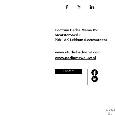
Centrum Pacha Mama BV
Mearsterpaed 8
9081 AK Lekkum (Leeuwarden)
www.studiobadeend.com
www.podiumzwaluw.nl
Contact
© 2025
S
p3j