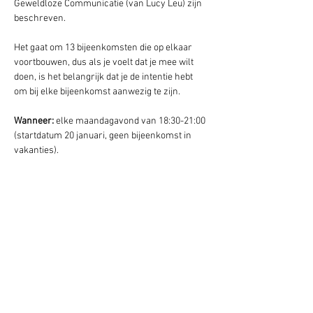
Geweldloze Communicatie (van Lucy Leu) zijn 
beschreven. 
Het gaat om 13 bijeenkomsten die op elkaar 
voortbouwen, dus als je voelt dat je mee wilt 
doen, is het belangrijk dat je de intentie hebt 
om bij elke bijeenkomst aanwezig te zijn.
Wanneer: 
elke maandagavond van 18:30-21:00 
(startdatum 20 januari, geen bijeenkomst in 
vakanties).
Waar
: Zwaluw, Centrum Pacha Mama, Lekkum.
Bijdrage:
 op donatiebasis (geef wat voor jou 
haalbaar is en wat het voor jou waard is.)
Aanmelding: 
mail Jarina
Hipsy Event
Tip:
 lees het boek Geweldloze Communicatie 
van Marshall Rosenberg, neem de 
website
door,  of bekijk een 
workshop
. 