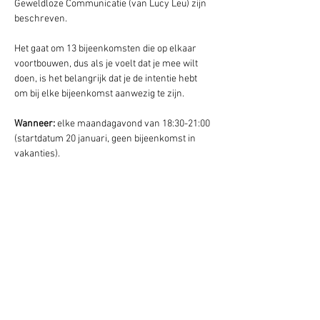
Geweldloze Communicatie (van Lucy Leu) zijn 
beschreven. 
Het gaat om 13 bijeenkomsten die op elkaar 
voortbouwen, dus als je voelt dat je mee wilt 
doen, is het belangrijk dat je de intentie hebt 
om bij elke bijeenkomst aanwezig te zijn.
Wanneer: 
elke maandagavond van 18:30-21:00 
(startdatum 20 januari, geen bijeenkomst in 
vakanties).
Waar
: Zwaluw, Centrum Pacha Mama, Lekkum.
Bijdrage:
 op donatiebasis (geef wat voor jou 
haalbaar is en wat het voor jou waard is.)
Aanmelding: 
mail Jarina
Hipsy Event
Tip:
 lees het boek Geweldloze Communicatie 
van Marshall Rosenberg, neem de 
website
door,  of bekijk een 
workshop
. 