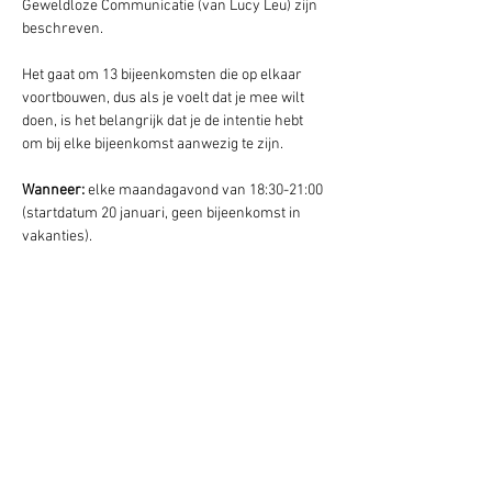
Geweldloze Communicatie (van Lucy Leu) zijn 
beschreven. 
Het gaat om 13 bijeenkomsten die op elkaar 
voortbouwen, dus als je voelt dat je mee wilt 
doen, is het belangrijk dat je de intentie hebt 
om bij elke bijeenkomst aanwezig te zijn.
Wanneer: 
elke maandagavond van 18:30-21:00 
(startdatum 20 januari, geen bijeenkomst in 
vakanties).
Waar
: Zwaluw, Centrum Pacha Mama, Lekkum.
Bijdrage:
 op donatiebasis (geef wat voor jou 
haalbaar is en wat het voor jou waard is.)
Aanmelding: 
mail Jarina
Hipsy Event
Tip:
 lees het boek Geweldloze Communicatie 
van Marshall Rosenberg, neem de 
website
door,  of bekijk een 
workshop
. 