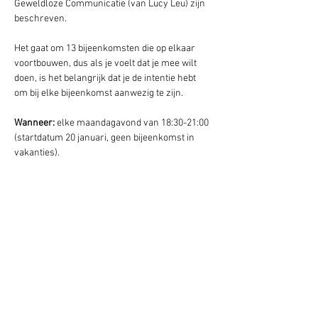
Geweldloze Communicatie (van Lucy Leu) zijn 
beschreven. 
Het gaat om 13 bijeenkomsten die op elkaar 
voortbouwen, dus als je voelt dat je mee wilt 
doen, is het belangrijk dat je de intentie hebt 
om bij elke bijeenkomst aanwezig te zijn.
Wanneer: 
elke maandagavond van 18:30-21:00 
(startdatum 20 januari, geen bijeenkomst in 
vakanties).
Waar
: Zwaluw, Centrum Pacha Mama, Lekkum.
Bijdrage:
 op donatiebasis (geef wat voor jou 
haalbaar is en wat het voor jou waard is.)
Aanmelding: 
mail Jarina
Hipsy Event
Tip:
 lees het boek Geweldloze Communicatie 
van Marshall Rosenberg, neem de 
website
door,  of bekijk een 
workshop
. 